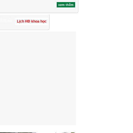
xem thêm
công tác
Lịch HĐ khoa học