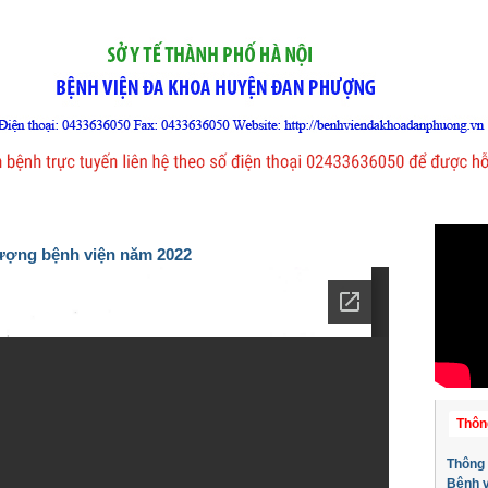
Jump to navigation
Văn bản
Thông báo
Sơ đồ tổ chức
Đào tạo
Nghiên
 lượng bệnh viện năm 2022
Thôn
Thông 
Bệnh 