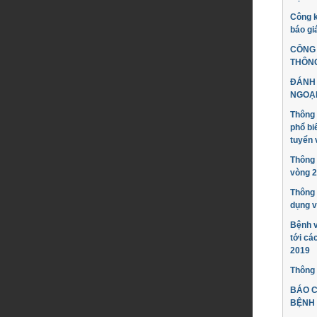
Công k
báo gi
CÔNG 
THÔNG
ĐÁNH 
NGOẠI
Thông 
phổ bi
tuyển 
Thông 
vòng 2 
Thông 
dụng v
Bệnh v
tới cá
2019
Thông 
BÁO C
BỆNH 