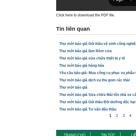
Click here to download the PDF file.
Tin liên quan
Thư mời báo giá Gói thầu vệ sinh công nghi
T
Thư mời báo giá làm Rèm cửa
Thư mời báo giá sửa chữa thiết bị y tế
r
Thư mời báo giá hàng hóa
a
Yêu cầu báo giá: Mua công cụ phục vụ phẫu t
Thư mời báo giá dịch vụ thu gom rác thải
n
Thư mời báo giá
g
Thư mời báo giá Sửa chữa Mái tôn nhà xe cá
Thư mời báo giá Gói thầu Bồi dưỡng độc hại 
Thư mời báo giá Tư vấn đấu thầu
1
2
3
4
TRANG CHỦ
TIN TỨC
LI