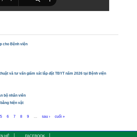
ệp cho Bệnh viện
huật và tư vấn giám sát lắp đặt TBYT năm 2026 tại Bệnh viện
n bộ nhân viên
bằng hiện vật
5
6
7
8
9
…
sau ›
cuối »
ÊN HỆ
FACEBOOK