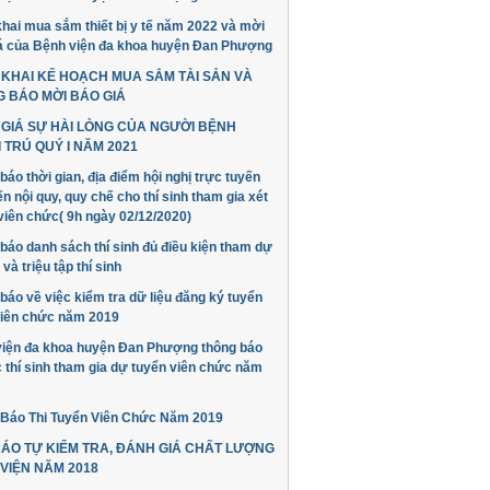
hai mua sắm thiết bị y tế năm 2022 và mời
á của Bệnh viện đa khoa huyện Đan Phượng
KHAI KẾ HOẠCH MUA SẮM TÀI SẢN VÀ
 BÁO MỜI BÁO GIÁ
GIÁ SỰ HÀI LÒNG CỦA NGƯỜI BỆNH
 TRÚ QUÝ I NĂM 2021
báo thời gian, địa điểm hội nghị trực tuyến
ến nội quy, quy chế cho thí sinh tham gia xét
viên chức( 9h ngày 02/12/2020)
báo danh sách thí sinh đủ điều kiện tham dự
và triệu tập thí sinh
báo về việc kiểm tra dữ liệu đăng ký tuyển
iên chức năm 2019
iện đa khoa huyện Đan Phượng thông báo
c thí sinh tham gia dự tuyển viên chức năm
Báo Thi Tuyển Viên Chức Năm 2019
ÁO TỰ KIỂM TRA, ĐÁNH GIÁ CHẤT LƯỢNG
VIỆN NĂM 2018