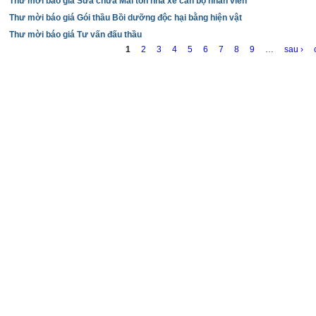
g
Thư mời báo giá Sửa chữa Mái tôn nhà xe cán bộ nhân viên
Thư mời báo giá Gói thầu Bồi dưỡng độc hại bằng hiện vật
Thư mời báo giá Tư vấn đấu thầu
1
2
3
4
5
6
7
8
9
…
sau ›