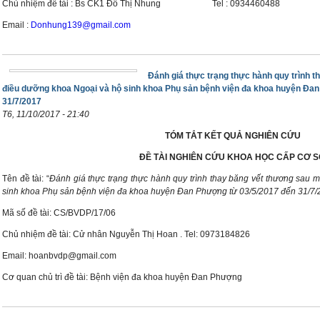
Chủ nhiệm đề tài : Bs CK1 Đỗ Thị Nhung Tel : 0934460488
Email :
Donhung139@gmail.com
Đánh giá thực trạng thực hành quy trình 
điều dưỡng khoa Ngoại và hộ sinh khoa Phụ sản bệnh viện đa khoa huyện Đa
31/7/2017
T6, 11/10/2017 - 21:40
TÓM TẮT KẾT QUẢ NGHIÊN CỨU
ĐỀ TÀI NGHIÊN CỨU KHOA HỌC CẤP CƠ 
Tên đề tài: “
Đánh giá thực trạng thực hành quy trình thay băng vết thương sau
sinh khoa Phụ sản bệnh viện đa khoa huyện Đan Phượng từ 03/5/2017 đến 31/7/
Mã số đề tài: CS/BVDP/17/06
Chủ nhiệm đề tài: Cử nhân Nguyễn Thị Hoan . Tel: 0973184826
Email: hoanbvdp@gmail.com
Cơ quan chủ trì đề tài: Bệnh viện đa khoa huyện Đan Phượng