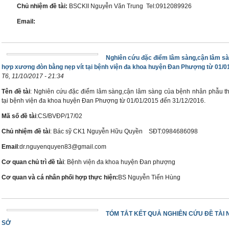
Chủ nhiệm đề tài:
BSCKII Nguyễn Văn Trung Tel:0912089926
Email:
Nghiên cứu đặc điểm lâm sàng,cận lâm sà
hợp xương đòn bằng nẹp vít tại bệnh viện đa khoa huyện Đan Phượng từ 01/01
T6, 11/10/2017 - 21:34
Tên đề tài
: Nghiên cứu đặc điểm lâm sàng,cận lâm sàng của bệnh nhân phẫu th
tại bệnh viện đa khoa huyện Đan Phượng từ 01/01/2015 đến 31/12/2016.
Mã số đề tài
:CS/BVĐP/17/02
Chủ nhiệm đề tài
: Bác sỹ CK1 Nguyễn Hữu Quyền SĐT:0984686098
Email
:dr.nguyenquyen83@gmail.com
Cơ quan chủ trì đề tài
: Bệnh viện đa khoa huyện Đan phượng
Cơ quan và cá nhân phối hợp thực hiện:
BS Nguyễn Tiến Hùng
TÓM TẮT KẾT QUẢ NGHIÊN CỨU ĐỀ TÀI
SỞ