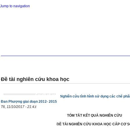
Jump to navigation
Trang chủ
Giới thiệu chu
Cơ cấu tổ chức
Chức năng nhiệ
Đề tài nghiên cứu khoa học
Thôn
Lịch công tác
PHIẾU ĐĂNG KÝ DỰ TUYỂN VIÊN 
Sơ đồ tổ chức
Nghiên cứu tình hình sử dụng các chế phẩ
Đan Phượng giai đoạn 2012- 2015
Hoạt động chỉ đạo tuyến
Tin đào tạo
T6, 11/10/2017 - 21:43
Ngh
TÓM TẮT KẾT QUẢ NGHIÊN CỨU
Lịch nghiên cứu
Đề tài nghiên cứu khoa học
ĐỀ TÀI NGHIÊN CỨU KHOA HỌC CẤP CƠ 
Thư viện
Tin tức