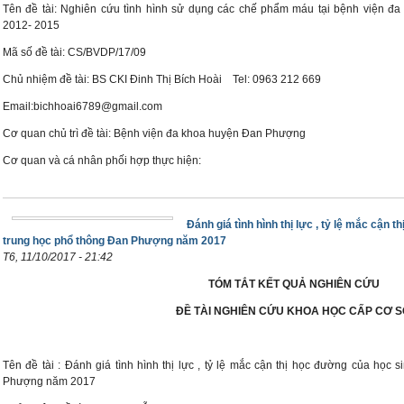
Tên đề tài: Nghiên cứu tình hình sử dụng các chế phẩm máu tại bệnh viện đ
2012- 2015
Mã số đề tài: CS/BVDP/17/09
Chủ nhiệm đề tài: BS CKI Đinh Thị Bích Hoài Tel: 0963 212 669
Email:bichhoai6789@gmail.com
Cơ quan chủ trì đề tài: Bệnh viện đa khoa huyện Đan Phượng
Cơ quan và cá nhân phối hợp thực hiện:
Đánh giá tình hình thị lực , tỷ lệ mắc cận
trung học phổ thông Đan Phượng năm 2017
T6, 11/10/2017 - 21:42
TÓM TẮT KẾT QUẢ NGHIÊN CỨU
ĐỀ TÀI NGHIÊN CỨU KHOA HỌC CẤP CƠ 
Tên đề tài : Đánh giá tình hình thị lực , tỷ lệ mắc cận thị học đường của học
Phượng năm 2017